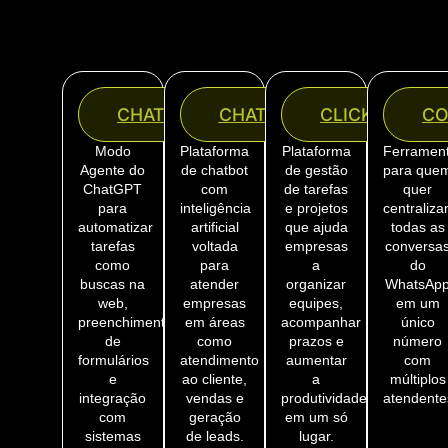
CHATGPT
CHATVOLT
CLICKUP
CO
Modo
Plataforma
Plataforma
Ferramen
Agente do
de chatbot
de gestão
para que
ChatGPT
com
de tarefas
quer
para
inteligência
e projetos
centraliz
automatizar
artificial
que ajuda
todas as
tarefas
voltada
empresas
conversa
como
para
a
do
buscas na
atender
organizar
WhatsAp
web,
empresas
equipes,
em um
preenchimento
em áreas
acompanhar
único
de
como
prazos e
número
formulários
atendimento
aumentar
com
e
ao cliente,
a
múltiplos
integração
vendas e
produtividade
atendente
com
geração
em um só
sistemas
de leads.
lugar.