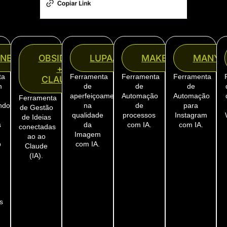
NECTACHAT
OBSIDIAN
LUPAAI
MAKE
MANYC
+
ta
Ferramenta
Ferramenta
Ferramenta
CLAUDE
m
de
de
de
aperfeiçoamento
Automação
Automação
Ferramenta
ando
na
de
para
de Gestão
qualidade
processos
Instagram
de Ideias
s
da
com IA.
com IA.
conectadas
Imagem
ao ao
p
com IA.
Claude
(IA).
s