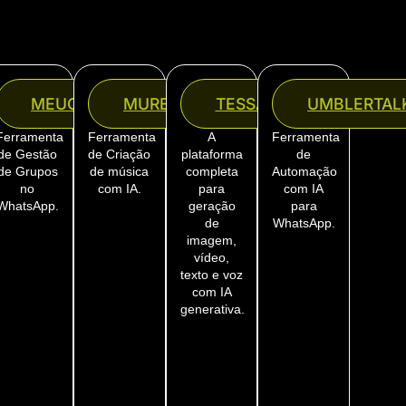
HAT
MEUGRUPOVIP
MUREKA
TESSAI
UMBLERTAL
Ferramenta
Ferramenta
A
Ferramenta
de Gestão
de Criação
plataforma
de
de Grupos
de música
completa
Automação
no
com IA.
para
com IA
WhatsApp.
geração
para
de
WhatsApp.
imagem,
vídeo,
texto e voz
com IA
generativa.